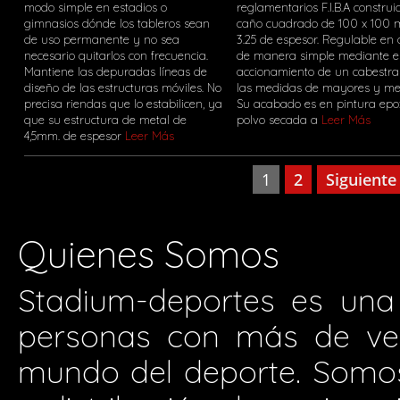
modo simple en estadios o
reglamentarios F.I.B.A construi
gimnasios dónde los tableros sean
caño cuadrado de 100 x 100
de uso permanente y no sea
3.25 de espesor. Regulable en 
necesario quitarlos con frecuencia.
de manera simple mediante e
Mantiene las depuradas líneas de
accionamiento de un cabestra
diseño de las estructuras móviles. No
las medidas de mayores y me
precisa riendas que lo estabilicen, ya
Su acabado es en pintura epo
que su estructura de metal de
polvo secada a
Leer Más
4,5mm. de espesor
Leer Más
1
2
Siguiente
Quienes Somos
Stadium-deportes es una
personas con más de vei
mundo del deporte. Somos 