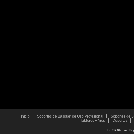
Inicio
Soportes de Basquet de Uso Profesional
Soportes de 
Tableros y Aros
Deportes
© 2026 Stadium Depo