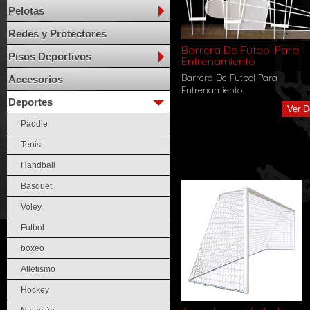
Pelotas
Redes y Protectores
Barrera De Futbol Para
Pisos Deportivos
Entrenamiento
Barrera De Futbol Para
Accesorios
Entrenamiento
Deportes
Ver D
Paddle
Tenis
Handball
Basquet
Voley
Futbol
boxeo
Atletismo
Hockey