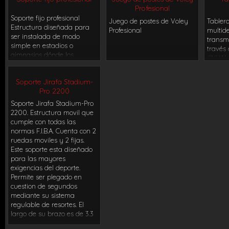
Profesional
Soporte fijo profesional
Juego de postes de Voley
Tablero
Estructura diseñada para
Profesional
multide
ser instalada de modo
transm
simple en estadios o
través
gimnasios dónde los
(INHAL
tableros sean de uso
necesit
permanente y no sea
consola
Soporte Jirafa Stadium-
necesario quitarlos con
lumino
Pro 2200
frecuencia. Mantiene las
con led
depuradas líneas de diseño
Soporte Jirafa Stadium-Pro
dispues
de las estructuras móviles.
2200. Estructura movil que
Consta
No precisa riendas que lo
cumple con todas las
sincro
estabilicen, ya que su
normas F.I.B.A. Cuenta con 2
cronóm
estructura de metal de
ruedas moviles y 2 fijas.
juego.L
4,5mm. de espesor lo hace
Este soporte esta diseñado
distrib
sumamente estable y
para las mayores
tiempo
resistente. Incluye tablero,
exigencias del deporte.
seis pa
aro profesional c/red y
Permite ser plegado en
cm de 
sistema elevador manual.
cuestion de segundos
faltas 
mediante su sistema
altura
regulable de resortes. El
tambié
largo de su brazo es de 3.3
altura
brindando un metro
exterio