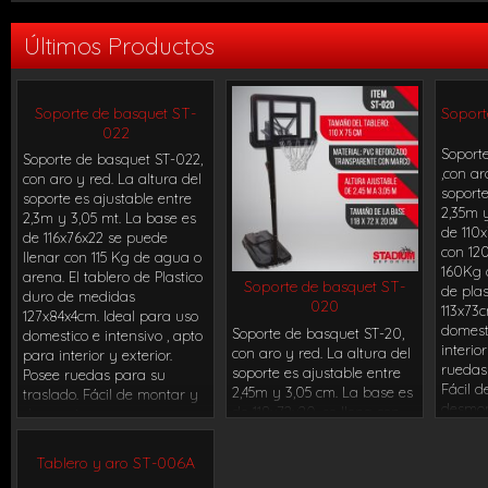
reglamentario desde la
ancho, 
linea de fondo del campo
m de p
Últimos Productos
de juego hasta su
pulsad
proteccion frontal de 10 cm
permit
de espesor con espuma de
durabil
alto impacto y madera
Soporte de basquet ST-
Soport
tapizadas con lona de PVC
022
ultraresistente.
Soport
Soporte de basquet ST-022,
,con ar
con aro y red. La altura del
soporte
soporte es ajustable entre
2,35m 
2,3m y 3,05 mt. La base es
de 110x
de 116x76x22 se puede
con 12
llenar con 115 Kg de agua o
160Kg a
arena. El tablero de Plastico
Soporte de basquet ST-
de plas
duro de medidas
020
113x73c
127x84x4cm. Ideal para uso
domest
Soporte de basquet ST-20,
domestico e intensivo , apto
interio
con aro y red. La altura del
para interior y exterior.
ruedas 
soporte es ajustable entre
Posee ruedas para su
Fácil 
2,45m y 3,05 cm. La base es
traslado. Fácil de montar y
desmon
de 118x72x20, se llena con
desmontar
130 Kg de agua o 180Kg
arena. El tablero es de
Tablero y aro ST-006A
Plastico duro de 110x75cm.