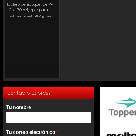
Ideal para uso domestico e
Tablero de Basquet de PP
intensivo , apto para interior
110 x 70 x 4, apto para
y exterior. Posee ruedas
intemperie con aro y red.
para su traslado. Fácil de
montar y desmontar
Contacto Express
Tu nombre
*
Tu correo electrónico
*