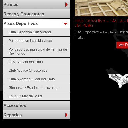
Pelotas
Redes y Protectores
Piso Deportivo – FASTA –
Pisos Deportivos
del Plata
Piso Deportivo – FASTA – Mar d
Club Deportivo San Vicente
Plata
Polideportivo Islas Malvinas
Ver D
Polideportivo municipal de Termas de
Rio Hondo
FASTA – Mar del Plata
Club Atletico Chascomus
Club Alvarado – Mar del Plata
Gimnasia y Esgrima de Ituzaingo
EMDER Mar del Plata
Accesorios
Deportes